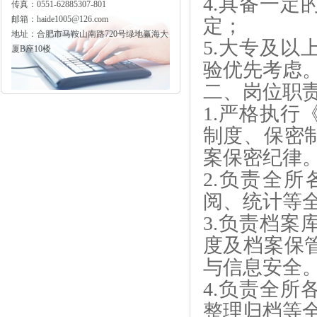
4.具备一
传真：0551-62885307-801
邮箱：haide1005@126.com
定；
地址：合肥市马鞍山南路720号绿地赢海大
5.大专及
厦B座10楼
验优先考虑
二、岗位职
1.严格执
制度、保密
案保密纪律
2.负责全
阅、统计等
3.负责档
度及档案保
与信息安全
4.负责全
整理归档等