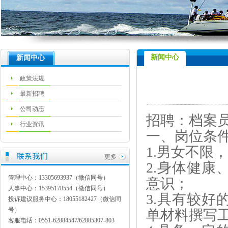
新闻中心
新闻中心
政策法规
最新招聘
公司动态
招聘：档案员
行业资讯
一、
岗位条
1.男女不限
更多
2.身体健
管理中心：13305693937（微信同号）
意识；
人事中心：15395178554（微信同号）
3.具有较
投诉建议服务中心：18055182427（微信同
号）
单材料撰写
客服电话：0551-62884547/62885307-803